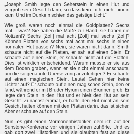
„Joseph Smith legte den Seherstein in einen Hut und
vergrub sein Gesicht darin, so dass kein Licht mehr hinein
kam. Und im Dunkeln schien das geistige Licht.“
Wie groß waren noch einmal die Goldplatten? Sechs
mal… was? Sie haben die Maße zur Hand, sie haben die
Notizen!? Sechs [Zoll] mal acht [Zoll] mal sechs [Zoll]?
Können Platten von sechs mal acht mal sechs in einen
normalen Hut passen? Nein, sie waren nicht darin. Smith
schaute nicht auf die Platten, er sah auf einen Stein. Er
schaute auf einen Stein, er schaute nicht auf die Platten.
Dies ist wirklich entscheidend. Warum musste er sie aus
dem Boden graben, wenn er sie nicht einmal anschaute,
um die so genannte Übersetzung anzufertigen? Er schaute
auf einen magischen Stein, Leute! Gehen hier keine
Lichter auf? Er schaute auf einen magischen Stein, den er
fand, während er mit Bruder Hyrum einen Brunnen grub. Er
legte den Stein in den Hut und er hielt den Hut an sein
Gesicht. Zunächst einmal, er hätte den Hut nicht an sein
Gesicht halten können mit den Platten darin, das ist sicher.
Aber er schaute auf den Stein.
Nun, es gibt einen Mormonenhistoriker, dem ich auf der
Sunstone-Konferenz vor einigen Jahren zuhörte. Und es
gab dort zwei Historiker, und sie glaubten fest an diese