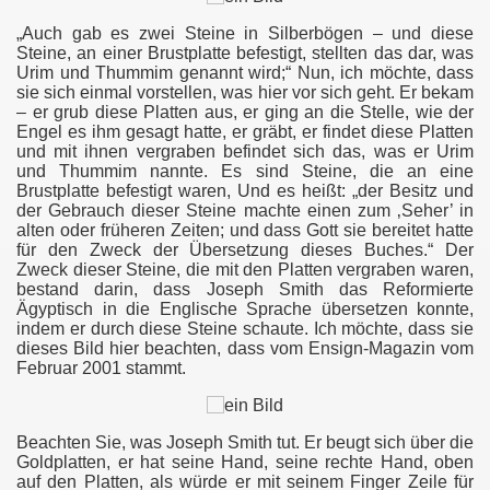
„Auch gab es zwei Steine in Silberbögen – und diese
des Buches Mormon
Steine, an einer Brustplatte befestigt, stellten das dar, was
Urim und Thummim genannt wird;“ Nun, ich möchte, dass
CKT
sie sich einmal vorstellen, was hier vor sich geht. Er bekam
– er grub diese Platten aus, er ging an die Stelle, wie der
Engel es ihm gesagt hatte, er gräbt, er findet diese Platten
und mit ihnen vergraben befindet sich das, was er Urim
und Thummim nannte. Es sind Steine, die an eine
Brustplatte befestigt waren, Und es heißt: „der Besitz und
der Gebrauch dieser Steine machte einen zum ‚Seher’ in
alten oder früheren Zeiten; und dass Gott sie bereitet hatte
für den Zweck der Übersetzung dieses Buches.“ Der
Zweck dieser Steine, die mit den Platten vergraben waren,
bestand darin, dass Joseph Smith das Reformierte
Ägyptisch in die Englische Sprache übersetzen konnte,
indem er durch diese Steine schaute. Ich möchte, dass sie
dieses Bild hier beachten, dass vom Ensign-Magazin vom
Februar 2001 stammt.
Beachten Sie, was Joseph Smith tut. Er beugt sich über die
Goldplatten, er hat seine Hand, seine rechte Hand, oben
auf den Platten, als würde er mit seinem Finger Zeile für