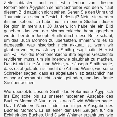
Zeile abtasten, und er liest offenbar von diesem
Reformierten Ägyptisch seinem Schreiber vor, den wir auf
diesem Bild natürlich nicht sehen. Sehen Sie den Urim und
Thummim an seinem Gesicht befestigt? Nein, sie werden
ihn nie sehen. Ich habe nie in meinem Studium dieser
Religion in mehr als 30 Jahren, ich habe nie ein Bild
gesehen, das von der Mormonenkirche herausgegeben
wurde, bei dem Joseph Smith durch diese Brille schaut,
um das Buch Mormon zu übersetzen. Immer wird es so
dargestellt, was historisch nicht akkurat ist, wenn wir
glauben wollen, was Joseph Smith gesagt hatte. Hier ist
ein Fall, wo die Mormonenkirche ihre eigene Geschichte
revidieren muss, um sie irgendwie glaubhaft zu machen.
Das ist nicht die Art und Weise, wie Joseph Smith sagte,
dass es abgelaufen ist, nicht die Art und Weise, wie seine
Schreiber sagten, dass es abgelaufen ist; tatsächlich hat
es sogar überhaupt nicht so stattgefunden, und das könnte
Sie überraschen.
Wie übersetzte Joseph Smith das Reformierte Ägyptisch
ins Englische bis zu unserer modernen Ausgabe des
Buches Mormon? Nun, das ist was David Whitmer sagte.
David Whitmers Name findet man in jeder Ausgabe des
Buches Mormon. Er ist einer der Drei Zeugen für die
Echtheit des Buches. Und David Whitmer erzählt uns, wie