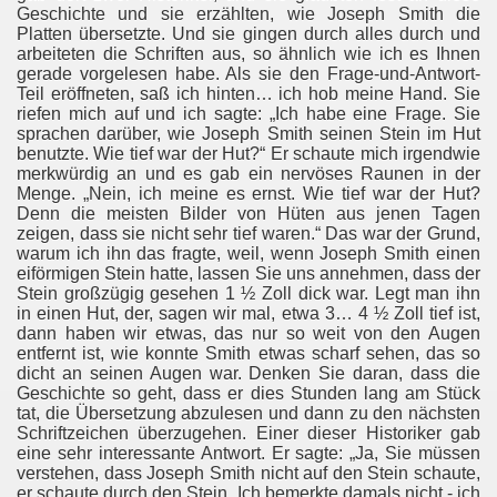
Geschichte und sie erzählten, wie Joseph Smith die
Platten übersetzte. Und sie gingen durch alles durch und
arbeiteten die Schriften aus, so ähnlich wie ich es Ihnen
gerade vorgelesen habe. Als sie den Frage-und-Antwort-
Teil eröffneten, saß ich hinten… ich hob meine Hand. Sie
riefen mich auf und ich sagte: „Ich habe eine Frage. Sie
sprachen darüber, wie Joseph Smith seinen Stein im Hut
benutzte. Wie tief war der Hut?“ Er schaute mich irgendwie
merkwürdig an und es gab ein nervöses Raunen in der
Menge. „Nein, ich meine es ernst. Wie tief war der Hut?
Denn die meisten Bilder von Hüten aus jenen Tagen
zeigen, dass sie nicht sehr tief waren.“ Das war der Grund,
warum ich ihn das fragte, weil, wenn Joseph Smith einen
eiförmigen Stein hatte, lassen Sie uns annehmen, dass der
Stein großzügig gesehen 1 ½ Zoll dick war. Legt man ihn
in einen Hut, der, sagen wir mal, etwa 3… 4 ½ Zoll tief ist,
dann haben wir etwas, das nur so weit von den Augen
entfernt ist, wie konnte Smith etwas scharf sehen, das so
dicht an seinen Augen war. Denken Sie daran, dass die
Geschichte so geht, dass er dies Stunden lang am Stück
tat, die Übersetzung abzulesen und dann zu den nächsten
Schriftzeichen überzugehen. Einer dieser Historiker gab
eine sehr interessante Antwort. Er sagte: „Ja, Sie müssen
verstehen, dass Joseph Smith nicht auf den Stein schaute,
er schaute durch den Stein. Ich bemerkte damals nicht - ich