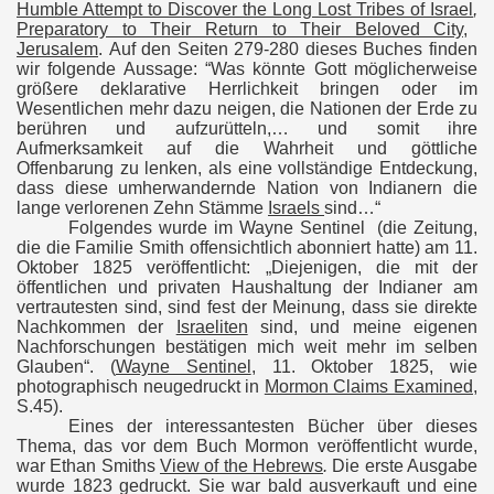
Humble Attempt to Discover the Long Lost Tribes of Israel
,
Preparatory to Their Return to Their Beloved City,
Jerusalem
.
Auf den Seiten 279-280 dieses Buches finden
wir folgende Aussage: “Was könnte Gott möglicherweise
größere deklarative Herrlichkeit bringen oder im
Wesentlichen mehr dazu neigen, die Nationen der Erde zu
berühren und aufzurütteln,… und somit ihre
Aufmerksamkeit auf die Wahrheit und göttliche
Offenbarung zu lenken, als eine vollständige Entdeckung,
dass diese umherwandernde Nation von Indianern die
lange verlorenen Zehn Stämme
Israels
sind…“
Folgendes wurde im Wayne Sentinel
(die Zeitung,
die die Familie Smith offensichtlich abonniert hatte) am 11.
Oktober 1825 veröffentlicht: „Diejenigen, die mit der
öffentlichen und privaten Haushaltung der Indianer am
vertrautesten sind, sind fest der Meinung, dass sie direkte
Nachkommen der
Israeliten
sind, und meine eigenen
Nachforschungen bestätigen mich weit mehr im selben
Glauben“.
(
Wayne Sentinel
, 11.
Oktober 1825, wie
photographisch neugedruckt in
Mormon Claims Examined
,
S.45).
Eines der interessantesten Bücher über dieses
Thema, das vor dem Buch Mormon veröffentlicht wurde,
war Ethan Smiths
View of the Hebrews
.
Die erste Ausgabe
wurde 1823 gedruckt. Sie war bald ausverkauft und eine