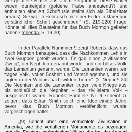
vier gefaltete Blätter aus altem Pergament. Diese Blätter
waren dunkelgelb (goldene Farbe andeutend?) und
enthielten eine Art Schrift (sie stellte sich als Bibelzitate
heraus). Sie war in Hebräisch mit einer Feder in klarer und
verständlicher Schrift geschrieben.“ (S. 219-220) Frage:
Könnte all dies Bausteine für das Buch Mormon geliefert
haben? (
ebenda
, S. 19-20)
In der Parallele Nummner 9 zeigt Roberts, dass das
Buch Mormon behauptet, dass die Nachkommen Lehis in
zwei Gruppen geteilt wurden. Es gab einen „zivilisierten
Zweig“, der Nephiten genannt wurde, und ein böses Volk,
das Lamaniten genannt wurde. Die Lamaniten waren „ein
träges Volk, voller Bosheit und Verschlagenheit, und sie
jagten in der Wildnis nach wilden Tieren“. (2. Nephi 5:24)
Die Nephiten und die Lamaniten trugen viele Kriege aus,
bis schließlich die Nephiten – das zivilisierte Volk –
ausgelöscht waren. Roberts’ Parallele Nr. 9 scheint zu
zeigen, dass Ethan Smith solch eine Idee einige Jahre,
bevor das Buch Mormon veröffentlicht wurde,
vorgeschlagen hatte:
„(9)
Bericht über eine vernichtete Zivilisation in
Amerika, wie die verfallenen Monumente es bezeugen,