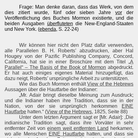
Frage: Man denke daran, dass das Werk, von dem
dies zitiert wurde, fünf oder sieben Jahre
vor
der
Veröffentlichung des Buches Mormon existierte, und die
beiden Ausgaben
überfluteten
die New-England-Staaten
und New York. (
ebenda
, S. 22-24)
Wir können hier nicht den Platz dafür verwenden,
alle Parallelen B. H. Roberts’ abzudrucken, aber Hal
Hougey von der Pazific Publishing Company, Concord,
California, hat sie in einer Broschüre mit dem Titel
„A
Parallel“ – The Basis of the Book of Mormon
abgedruckt.
Er hat auch einiges eigenes Material hinzugefügt, das
dazu neigt, Roberts’ ursprüngliche Arbeit zu unterstützen.
Wie das Buch Mormon enthält
View of the Hebrews
Aussagen über die Hautfarbe der Indianer:
„Mr. Adair bringt dieselbe Meinung zum Ausdruck;
und die Indianer haben ihre Tradition, dass sie in der
Nation, von der sie ursprünglich herkommen
EINE
Hautfarbe
hatten.“ (
View of the Hebrews
, 1825, Seite 88)
Unter dem letzten Argument sagt er [Mr. Adair]: ‚Die
indianische Tradition sagt, dass ihre Vorväter in sehr
entfernter Zeit von
einem weit entfernten Land
herkamen,
wo alle Menschen
EINE Hautfarbe
hatten, und dass sie