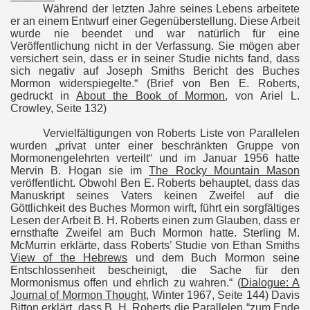
Während der letzten Jahre seines Lebens arbeitete
er an einem Entwurf einer Gegenüberstellung. Diese Arbeit
wurde nie beendet und war natürlich für eine
Veröffentlichung nicht in der Verfassung. Sie mögen aber
versichert sein, dass er in seiner Studie nichts fand, dass
sich negativ auf Joseph Smiths Bericht des Buches
Mormon widerspiegelte.“
(Brief von Ben E. Roberts,
gedruckt in
About the Book of Mormon
, von Ariel L.
Crowley
, Seite 132)
Vervielfältigungen von Roberts Liste von Parallelen
wurden „privat unter einer beschränkten Gruppe von
Mormonengelehrten verteilt“ und im Januar 1956 hatte
Mervin B. Hogan sie im
The Rocky Mountain Mason
veröffentlicht. Obwohl Ben E. Roberts behauptet, dass das
Manuskript seines Vaters keinen Zweifel auf die
Göttlichkeit des Buches Mormon wirft, führt ein sorgfältiges
Lesen der Arbeit B. H. Roberts einen zum Glauben, dass er
ernsthafte Zweifel am Buch Mormon hatte. Sterling M.
McMurrin erklärte, dass Roberts’ Studie von Ethan Smiths
View of the Hebrews
und dem Buch Mormon seine
Entschlossenheit bescheinigt, die Sache für den
Mormonismus offen und ehrlich zu wahren.“ (
Dialogue: A
Journal of Mormon Thought
, Winter 1967, Seite 144) Davis
Bitton erklärt, dass B. H. Roberts die Parallelen “zum Ende