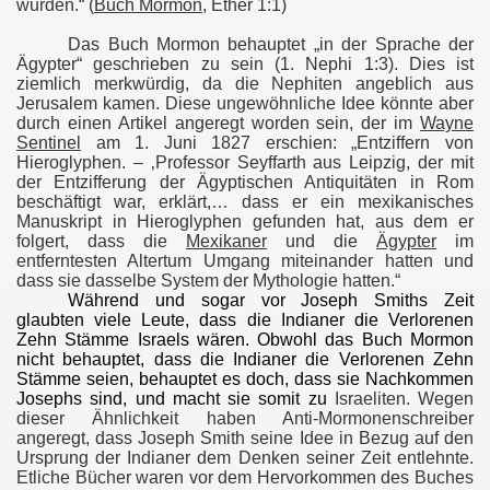
wurden.“ (
Buch Mormon
, Ether 1:1)
Das Buch Mormon behauptet „in der Sprache der
Ägypter“ geschrieben zu sein (1. Nephi 1:3). Dies ist
ziemlich merkwürdig, da die Nephiten angeblich aus
Jerusalem kamen. Diese ungewöhnliche Idee könnte aber
us
durch einen Artikel angeregt worden sein, der im
Wayne
Sentinel
am 1. Juni 1827 erschien: „Entziffern von
Hieroglyphen. – ‚Professor Seyffarth aus Leipzig, der mit
des Buches Mormon
der Entzifferung der Ägyptischen Antiquitäten in Rom
beschäftigt war, erklärt,… dass er ein mexikanisches
CKT
Manuskript in Hieroglyphen gefunden hat, aus dem er
folgert, dass die
Mexikaner
und die
Ägypter
im
entferntesten Altertum Umgang miteinander hatten und
dass sie dasselbe System der Mythologie hatten.“
Während und sogar vor Joseph Smiths Zeit
glaubten viele Leute, dass die Indianer die Verlorenen
Zehn Stämme Israels wären. Obwohl das Buch Mormon
nicht behauptet, dass die Indianer die Verlorenen Zehn
Stämme seien, behauptet es doch, dass sie Nachkommen
Josephs sind, und macht sie somit zu
Israeliten. Wegen
dieser Ähnlichkeit haben Anti-Mormonenschreiber
angeregt, dass Joseph Smith seine Idee in Bezug auf den
Ursprung der Indianer dem Denken seiner Zeit entlehnte.
Etliche Bücher waren vor dem Hervorkommen des Buches