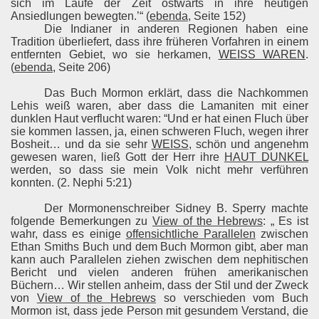
sich im Laufe der Zeit ostwärts in ihre heutigen
Ansiedlungen bewegten.’“ (
ebenda
, Seite 152)
Die Indianer in anderen Regionen haben eine
Tradition überliefert, dass ihre früheren Vorfahren in einem
entfernten Gebiet, wo sie herkamen,
WEISS WAREN
.
(
ebenda
, Seite 206)
Das Buch Mormon erklärt, dass die Nachkommen
Lehis weiß waren, aber dass die Lamaniten mit einer
dunklen Haut verflucht waren: “Und er hat einen Fluch über
sie kommen lassen, ja, einen schweren Fluch, wegen ihrer
Bosheit… und da sie sehr
WEISS
, schön und angenehm
gewesen waren, ließ Gott der Herr ihre
HAUT DUNKEL
werden, so dass sie mein Volk nicht mehr verführen
konnten. (2. Nephi 5:21)
Der Mormonenschreiber Sidney B. Sperry machte
folgende Bemerkungen zu
View of the Hebrews
: „ Es ist
wahr, dass es einige
offensichtliche Parallelen
zwischen
Ethan Smiths Buch und dem Buch Mormon gibt, aber man
kann auch Parallelen ziehen zwischen dem nephitischen
Bericht und vielen anderen frühen amerikanischen
Büchern… Wir stellen anheim, dass der Stil und der Zweck
von
View of the Hebrews
so verschieden vom Buch
Mormon ist, dass jede Person mit gesundem Verstand, die