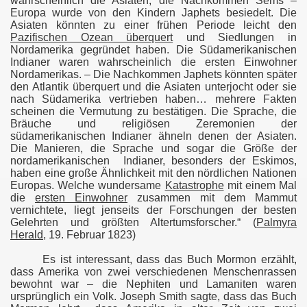
wahrscheinlich die Asiaten, die Nachkommen Sems –
Europa wurde von den Kindern Japhets besiedelt. Die
Asiaten könnten zu einer frühen Periode leicht den
Pazifischen Ozean überquert
und Siedlungen in
Nordamerika gegründet haben. Die Südamerikanischen
Indianer waren wahrscheinlich die ersten Einwohner
Nordamerikas. – Die Nachkommen Japhets könnten später
den Atlantik überquert und die Asiaten unterjocht oder sie
nach Südamerika vertrieben haben… mehrere Fakten
 (Update)
scheinen die Vermutung zu bestätigen. Die Sprache, die
Bräuche und religiösen Zeremonien der
S UNVERÄNDERLICHER ERLASSE (Update)
südamerikanischen Indianer ähneln denen der Asiaten.
Die Manieren, die Sprache und sogar die Größe der
nordamerikanischen
Indianer, besonders der Eskimos,
haben eine große Ähnlichkeit mit den nördlichen Nationen
Europas. Welche wundersame
Katastrophe
mit einem Mal
TLAND-TEMPEL (Update)
die
ersten Einwohner
zusammen mit dem Mammut
vernichtete, liegt jenseits der Forschungen der besten
Gelehrten und größten Altertumsforscher.“ (
Palmyra
Herald
, 19. Februar 1823)
pdate)
Es ist interessant, dass das Buch Mormon erzählt,
dass Amerika von zwei verschiedenen Menschenrassen
 (Update)
bewohnt war – die Nephiten und Lamaniten waren
ursprünglich ein Volk. Joseph Smith sagte, dass das Buch