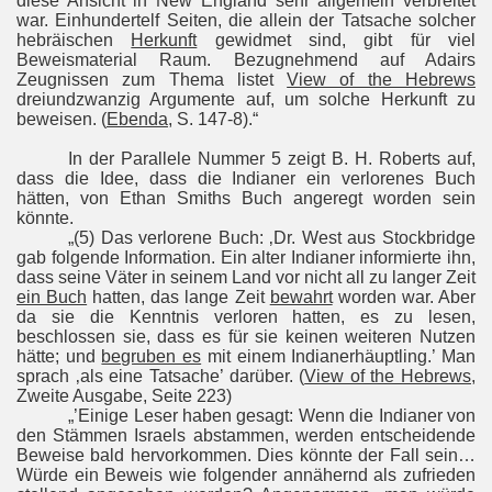
diese Ansicht in New England sehr allgemein verbreitet
war. Einhundertelf Seiten, die allein der Tatsache solcher
hebräischen
Herkunft
gewidmet sind, gibt für viel
Beweismaterial Raum. Bezugnehmend auf Adairs
Zeugnissen zum Thema listet
View of the Hebrews
dreiundzwanzig Argumente auf, um solche Herkunft zu
beweisen. (
Ebenda
, S. 147-8).“
In der Parallele Nummer 5 zeigt B. H. Roberts auf,
dass die Idee, dass die Indianer ein verlorenes Buch
hätten, von Ethan Smiths Buch angeregt worden sein
könnte.
„(5) Das verlorene Buch: ‚Dr. West aus Stockbridge
gab folgende Information. Ein alter Indianer informierte ihn,
dass seine Väter in seinem Land vor nicht all zu langer Zeit
ein Buch
hatten, das lange Zeit
bewahrt
worden war. Aber
da sie die Kenntnis verloren hatten, es zu lesen,
beschlossen sie, dass es für sie keinen weiteren Nutzen
hätte; und
begruben es
mit einem Indianerhäuptling.’ Man
sprach ‚als eine Tatsache’ darüber. (
View of the Hebrews
,
Zweite Ausgabe, Seite 223)
„’Einige Leser haben gesagt: Wenn die Indianer von
den Stämmen Israels abstammen, werden entscheidende
Beweise bald hervorkommen. Dies könnte der Fall sein…
Würde ein Beweis wie folgender annähernd als zufrieden