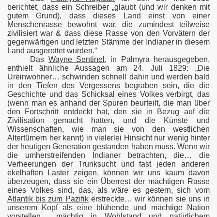
berichtet, dass ein Schreiber „glaubt (und wir denken mit
gutem Grund), dass dieses Land einst von einer
Menschenrasse bewohnt war, die zumindest teilweise
zivilisiert war & dass diese Rasse von den Vorvätern der
gegenwärtigen und letzten Stämme der Indianer in diesem
Land ausgerottet wurden.“
Das
Wayne Sentinel
, in Palmyra herausgegeben,
enthielt ähnliche Aussagen am 24. Juli 1829: „Die
Ureinwohner… schwinden schnell dahin und werden bald
in den Tiefen des Vergessens begraben sein, die die
Geschichte und das Schicksal eines Volkes verbirgt, das
(wenn man es anhand der Spuren beurteilt, die man über
den Fortschritt entdeckt hat, den sie in Bezug auf die
Zivilisation gemacht hatten, und die Künste und
Wissenschaften, wie man sie von den westlichen
Altertümern her kennt) in vielerlei Hinsicht nur wenig hinter
der heutigen Generation gestanden haben muss. Wenn wir
die umherstreifenden Indianer betrachten, die… die
Verheerungen der Trunksucht und fast jeden anderen
ekelhaften Laster zeigen, können wir uns kaum davon
überzeugen, dass sie ein Überrest der mächtigen Rasse
eines Volkes sind, das, als wäre es gestern, sich vom
Atlantik bis zum Pazifik
erstreckte… wir können sie uns in
unserem Kopf als eine blühende und mächtige Nation
vorstellen… mächtig in Wohlstand und natürlichem