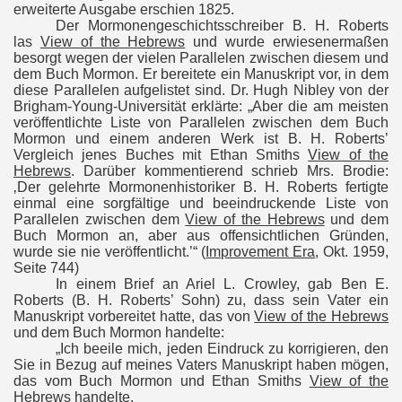
erweiterte Ausgabe erschien 1825.
Der Mormonengeschichtsschreiber B. H. Roberts
las
View of the Hebrews
und wurde erwiesenermaßen
besorgt wegen der vielen Parallelen zwischen diesem und
dem Buch Mormon. Er bereitete ein Manuskript vor, in dem
diese Parallelen aufgelistet sind. Dr. Hugh Nibley von der
Brigham-Young-Universität erklärte: „Aber die am meisten
veröffentlichte Liste von Parallelen zwischen dem Buch
Mormon und einem anderen Werk ist B. H. Roberts’
Vergleich jenes Buches mit Ethan Smiths
View of the
Hebrews
. Darüber kommentierend schrieb Mrs. Brodie:
‚Der gelehrte Mormonenhistoriker B. H. Roberts fertigte
einmal eine sorgfältige und beeindruckende Liste von
Parallelen zwischen dem
View of the Hebrews
und dem
Buch Mormon an, aber aus offensichtlichen Gründen,
wurde sie nie veröffentlicht.’“ (
Improvement Era
, Okt. 1959,
Seite 744)
In einem Brief an Ariel L. Crowley, gab Ben E.
Roberts (B. H. Roberts’ Sohn) zu, dass sein Vater ein
Manuskript vorbereitet hatte, das von
View of the Hebrews
und dem Buch Mormon handelte:
„Ich beeile mich, jeden Eindruck zu korrigieren, den
Sie in Bezug auf meines Vaters Manuskript haben mögen,
das vom Buch Mormon und Ethan Smiths
View of the
Hebrews
handelte.