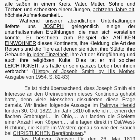
alle saßen in einem Kreis, Vater, Mutter, Söhne und
Töchter, und schenkten einem Jungen,
achtzehn Jahre alt
,
höchste Aufmerksamkeit…
Während unserer abendlichen Unterhaltungen
lieferte uns
JOSEPH
gelegentlich einige der
unterhaltsamsten Erzählungen, die man sich vorstellen
könnte. Er beschrieb zum Beispiel die
ANTIKEN
EINWOHNER
dieses Kontinents, ihre Kleidung, die Art des
Reisens und die Tiere auf denen sie ritten, ihre Städte, ihre
Gebäude
in jeder Einzelheit
, ihre Art der Kriegführung und
auch ihre religiösen Kulte. Dies tat er mit solcher
LEICHTIGKEIT
, als hätte er sein ganzes Leben bei ihnen
verbracht.
“
(
History of Joseph Smith by His Mother
,
Ausgabe von 1954, S. 82-83)
en
Es ist nicht überraschend, dass Joseph Smith ein
Interesse an den Ureinwohnern dieses Kontinents gehabt
hatte, denn viele Menschen diskutierten diese Frage
damals. Wir finden folgende Aussage im
Palmyra Herald
für den 30. Okt. 1822: „Im Jahr 1810 öffnete ich… einen der
flachen Grabhügel… in Ohio,… wir fanden die Skelette
einer Anzahl von Körpern,… alle lagen direkt in Ost/West-
Richtung, die Köpfe im Westen; genau so wie der Brauch
bei
CHRISTLICHEN Begräbnissen
.“
Das
Palmyra Register
für den 26. Mai 1819