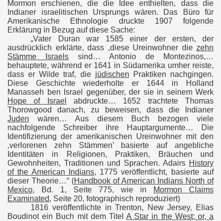
Mormon erschienen, die die Idee enthielten, dass die
Indianer israelitischen Ursprungs wären. Das Büro für
Amerikanische Ethnologie druckte 1907 folgende
Erklärung in Bezug auf diese Sache:
„Vater Duran war 1585 einer der ersten, der
ausdrücklich erklärte, dass ‚diese Ureinwohner die
zehn
Stämme Israels
sind… Antonio de Montezinos,…
behauptete, während er 1641 in Südamerika umher reiste,
dass er Wilde traf, die
jüdischen
Praktiken nachgingen.
Diese Geschichte wiederholte er 1644 in Holland
Manasseh ben Israel gegenüber, der sie in seinem Werk
Hope of Israel
abdruckte… 1652 trachtete Thomas
Thorowgood danach, zu beweisen, dass die Indianer
Juden
wären… Aus diesem Buch bezogen viele
nachfolgende Schreiber ihre Hauptargumente… Die
Identifizierung der amerikanischen Ureinwohner mit den
‚verlorenen zehn Stämmen’ basierte auf angebliche
Identitäten in Religionen, Praktiken, Bräuchen und
Gewohnheiten, Traditionen und Sprachen. Adairs
History
of the American Indians
, 1775 veröffentlicht, basierte auf
dieser Theorie…“
(
Handbook of American Indians North of
Mexico
, Bd. 1, Seite 775, wie in
Mormon Claims
Examinated
, Seite 20, fotographisch reproduziert)
1816 veröffentlichte in Trenton, New Jersey, Elias
Boudinot ein Buch mit dem Titel
A Star in the West; or, a