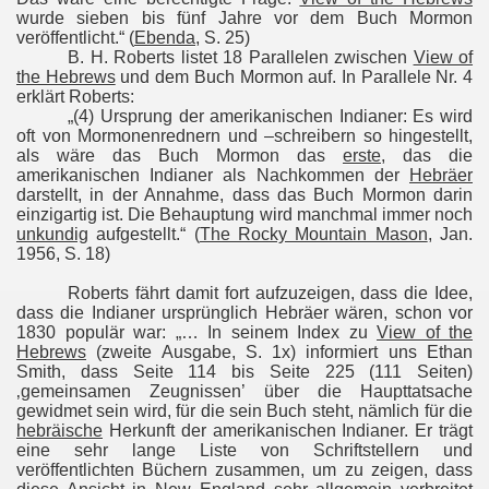
wurde sieben bis fünf Jahre vor dem Buch Mormon
veröffentlicht.“ (
Ebenda
, S. 25)
B. H. Roberts listet 18 Parallelen zwischen
View of
the Hebrews
und dem Buch Mormon auf. In Parallele Nr. 4
erklärt Roberts:
„(4) Ursprung der amerikanischen Indianer: Es wird
oft von Mormonenrednern und –schreibern so hingestellt,
als wäre das Buch Mormon das
erste
, das die
amerikanischen Indianer als Nachkommen der
Hebräer
darstellt, in der Annahme, dass das Buch Mormon darin
einzigartig ist. Die Behauptung wird manchmal immer noch
unkundig
aufgestellt.“ (
The Rocky Mountain Mason
, Jan.
1956,
S. 18)
Roberts fährt damit fort aufzuzeigen, dass die Idee,
dass die Indianer ursprünglich Hebräer wären, schon vor
1830 populär war: „… In seinem Index zu
View of the
Hebrews
(zweite Ausgabe, S. 1x) informiert uns Ethan
Smith, dass Seite 114 bis Seite 225 (111 Seiten)
‚gemeinsamen Zeugnissen’ über die Haupttatsache
gewidmet sein wird, für die sein Buch steht, nämlich für die
hebräische
Herkunft der amerikanischen Indianer. Er trägt
eine sehr lange Liste von Schriftstellern und
veröffentlichten Büchern zusammen, um zu zeigen, dass