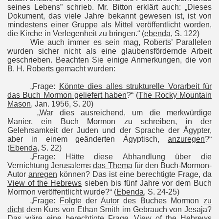
seines Lebens” schrieb. Mr. Bitton erklärt auch: „Dieses
Dokument, das viele Jahre bekannt gewesen ist, ist von
mindestens einer Gruppe als Mittel veröffentlicht worden,
die Kirche in Verlegenheit zu bringen.“ (
ebenda
, S. 122)
Wie auch immer es sein mag, Roberts’ Parallelen
wurden sicher nicht als eine glaubensfördernde Arbeit
geschrieben. Beachten Sie einige Anmerkungen, die von
B. H. Roberts gemacht wurden:
„Frage:
Könnte dies alles strukturelle Vorarbeit für
das Buch Mormon geliefert haben
?“ (
The Rocky Mountain
Mason
, Jan. 1956, S. 20)
„War dies ausreichend, um die merkwürdige
Manier, ein Buch Mormon zu schreiben, in der
Gelehrsamkeit der Juden und der Sprache der Ägypter,
aber in einem geänderten Ägyptisch,
anzuregen
?“
(
Ebenda
, S. 22)
„Frage: Hätte diese Abhandlung über die
Vernichtung Jerusalems
das Thema
für den Buch-Mormon-
Autor
anregen
können? Das ist eine berechtigte Frage, da
View of the Hebrews
sieben bis fünf Jahre vor dem Buch
Mormon veröffentlicht wurde?“ (
Ebenda
, S. 24-25)
„Frage:
Folgte
der
Autor
des Buches Mormon
zu
dicht
dem Kurs von Ethan Smith im Gebrauch von Jesaja?
Das wäre eine berechtigte Frage.
View of the Hebrews