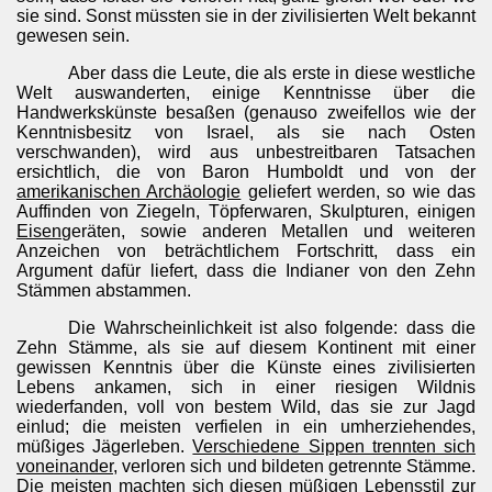
sie sind. Sonst müssten sie in der zivilisierten Welt bekannt
gewesen sein.
Aber dass die Leute, die als erste in diese westliche
Welt auswanderten, einige Kenntnisse über die
Handwerkskünste besaßen (genauso zweifellos wie der
Kenntnisbesitz von Israel, als sie nach Osten
verschwanden), wird aus unbestreitbaren Tatsachen
ersichtlich, die von Baron Humboldt und von der
amerikanischen Archäologie
geliefert werden, so wie das
Auffinden von Ziegeln, Töpferwaren, Skulpturen, einigen
Eisen
geräten, sowie anderen Metallen und weiteren
Anzeichen von beträchtlichem Fortschritt, dass ein
Argument dafür liefert, dass die Indianer von den Zehn
Stämmen abstammen.
Die Wahrscheinlichkeit ist also folgende: dass die
Zehn Stämme, als sie auf diesem Kontinent mit einer
gewissen Kenntnis über die Künste eines zivilisierten
Lebens ankamen, sich in einer riesigen Wildnis
wiederfanden, voll von bestem Wild, das sie zur Jagd
einlud; die meisten verfielen in ein umherziehendes,
müßiges Jägerleben.
Verschiedene Sippen trennten sich
voneinander
, verloren sich und bildeten getrennte Stämme.
Die meisten machten sich diesen müßigen Lebensstil zur