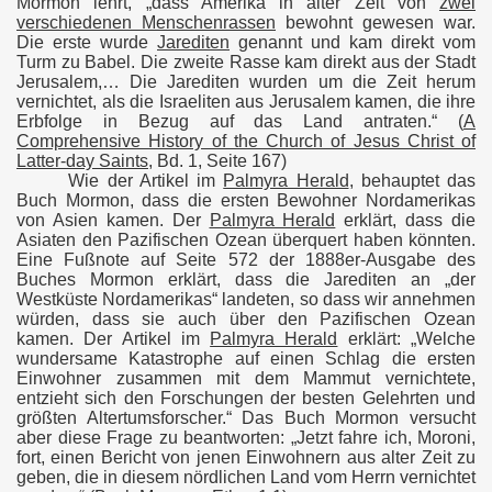
Mormon lehrt, „dass Amerika in alter Zeit von
zwei
IPTE OFFENBART Update)
verschiedenen Menschenrassen
bewohnt gewesen war.
Die erste wurde
Jarediten
genannt und kam direkt vom
Turm zu Babel. Die zweite Rasse kam direkt aus der Stadt
Jerusalem,… Die Jarediten wurden um die Zeit herum
MENSCHENHAND...?
vernichtet, als die Israeliten aus Jerusalem kamen, die ihre
Erbfolge in Bezug auf das Land antraten.“
(
A
Comprehensive History of the Church of Jesus Christ of
Latter-day Saints
, Bd. 1, Seite 167)
Wie der Artikel im
Palmyra Herald
, behauptet das
Buch Mormon, dass die ersten Bewohner Nordamerikas
von Asien kamen. Der
Palmyra Herald
erklärt, dass die
ES BUCHES MORMON
Asiaten den Pazifischen Ozean überquert haben könnten.
Eine Fußnote auf Seite 572 der 1888er-Ausgabe des
Buches Mormon erklärt, dass die Jarediten an „der
Westküste Nordamerikas“ landeten, so dass wir annehmen
würden, dass sie auch über den Pazifischen Ozean
kamen. Der Artikel im
Palmyra Herald
erklärt: „Welche
wundersame Katastrophe auf einen Schlag die ersten
MITHS „GOLDENE PLATTEN“?
Einwohner zusammen mit dem Mammut vernichtete,
entzieht sich den Forschungen der besten Gelehrten und
größten Altertumsforscher.“ Das Buch Mormon versucht
aber diese Frage zu beantworten: „Jetzt fahre ich, Moroni,
fort, einen Bericht von jenen Einwohnern aus alter Zeit zu
geben, die in diesem nördlichen Land vom Herrn vernichtet