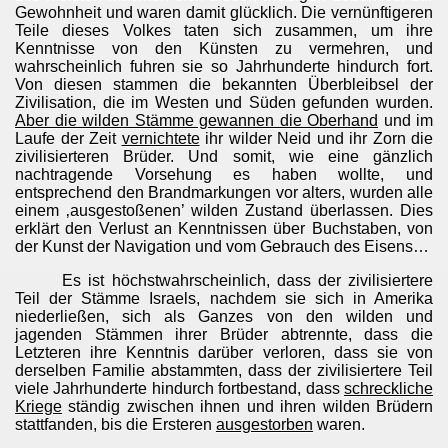
Gewohnheit und waren damit glücklich. Die vernünftigeren
Teile dieses Volkes taten sich zusammen, um ihre
Kenntnisse von den Künsten zu vermehren, und
wahrscheinlich fuhren sie so Jahrhunderte hindurch fort.
Von diesen stammen die bekannten Überbleibsel der
Zivilisation, die im Westen und Süden gefunden wurden.
Aber die wilden Stämme gewannen die Oberhand
und im
Laufe der Zeit
vernichtete
ihr wilder Neid und ihr Zorn die
zivilisierteren Brüder. Und somit, wie eine gänzlich
nachtragende Vorsehung es haben wollte, und
entsprechend den Brandmarkungen vor alters, wurden alle
einem ‚ausgestoßenen’ wilden Zustand überlassen. Dies
erklärt den Verlust an Kenntnissen über Buchstaben, von
der Kunst der Navigation und vom Gebrauch des Eisens…
Es ist höchstwahrscheinlich, dass der zivilisiertere
Teil der Stämme Israels, nachdem sie sich in Amerika
niederließen, sich als Ganzes von den wilden und
jagenden Stämmen ihrer Brüder abtrennte, dass die
Letzteren ihre Kenntnis darüber verloren, dass sie von
derselben Familie abstammten, dass der zivilisiertere Teil
viele Jahrhunderte hindurch fortbestand, dass
schreckliche
Kriege
ständig zwischen ihnen und ihren wilden Brüdern
stattfanden, bis die Ersteren
ausgestorben
waren.