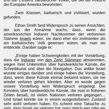
und die Existenz barbarischer Völker, die bei der Ankunft
der Europäer Amerika bewohnten:
Zwei Klassen, barbarisch und zivilisiert, wurden
gefunden.
Ethan Smith fand Widerspruch zu seinen Ansichten,
der aus der Annahme wuchs, dass, wenn die
amerikanischen Indianer Nachkommen der verlorenen
Stämme
Israels
wären, sie dann eher ein zivilisiertes als
ein barbarisches Volk gewesen wären, als man sie
entdeckte. Darüber sagte er:
„Einige haben Schwierigkeiten mit der Vorstellung,
dass die
Indianer
von
den Zehn Stämmen
abstammten,
wegen ihrer Unkenntnis über handwerkliche Künste, die
Schreibkunst und über die Navigation. Das antike Israel
wusste einiges darüber und einige haben die Vorstellung,
dass, wenn diese Künste einmal bekannt wären, sie nie
wieder verloren gehen könnten. Aber es wurde gegen
unsere Vorstellung kein Widerspruch eingelegt. Die
Kenntnis über handwerkliche Künste, die man in früheren
Zeiten besaß, ist vielen Nationen verloren gegangen…
Und Israel könnte sie in einem ausgestoßenen Zustand
sehr wohl verloren haben. Es scheint eine Tatsache zu
sein, dass Israel sie verloren hat, ganz gleich wer oder wo