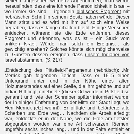
stellend angesehen werden? Angenommen, man würde
herausfinden, dass eine führende Persönlichkeit in
Israel
–
wo immer sie sind – irgendein
biblisches Fragment
mit
hebräischer
Schrift in seinem Besitz haben würde. Dieser
Mann stirbt und es wird mit ihm auf solch eine Weise
begraben, dass es lange erhalten bleibt. Einige Menschen
entdecken, während sie die Erde entfernen, dieses
Fragment und erkennen, was es ist – ein Stück vom
antiken Israel
. Würde man solch ein Ereignis… als
gewichtig ansehen? Solches könnte sich möglicherweise
zu Gunsten dessen ereignen, dass
unsere Indianer von
Israel abstammen
.’ (S. 217)
„Entdeckung des Pittsfield-Pergaments (hebräisch): ‚Mr.
Merrick gab folgenden Bericht:
Dass er 1815 einen
Untergrund unter und in der Nähe eines alten
Holzunterstandes auf einer Stelle, die ihm gehörte und auf
Indian Hill liegt, einebnete (dieser Ort wurde in Pittsfield so
genannt und, wie der Schreiber später informiert wurde,
der in einiger Entfernung von der Mitte der Stadt liegt, wo
Herr Merrick jetzt wohnt). Er pflügte und beförderte alte
Scherben und Erde weg… Nachdem die Arbeit erledigt
war, entdeckte er in der Nähe, wo die Erde am tiefsten
abgegraben worden war eine Art schwarzen Riemen,
ungefähr sechs Inches lang… und in der Falte enthielt er