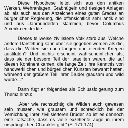
Diese Hypothese leitet sich aus den antiken
Werken, Wehranlagen, Grabhügeln und riesigen Anlagen
ab, als auch aus den Anzeichen eines guten Grades an
bürgerlicher Regierung, die offensichtlich sehr antik sind
und aus Jahrhunderten stammen, bevor Columbus
Amerika entdeckte…
Dieses teilweise zivilisierte Volk starb aus. Welche
andere Darstellung kann über sie gegeben werden als die,
dass die Wilden sie nach langen und elenden Kriegen
austilgten? Und nichts erscheint wahrscheinlicher als,
dass sie der bessere Teil der
Israeliten
waren, die auf
diesen Kontinent kamen, die lange Zeit ihre Kenntnis von
handwerklichen und bürgerlichen Künsten bewahrt hatten,
während der größere Teil ihrer Brüder grausam und wild
wurde…“
Dann fügt er folgendes als Schlussfolgerung zum
Thema hinzu:
„Aber wie rachsüchtig die Wilden auch gewesen
sein müssen, wie grausam und schrecklich bei der
Vernichtung ihrer zivilisierteren Brüder, so ist es dennoch
eine Tatsache, dass es viele exzellente Züge in ihrem
ursprünglichen Charakter gibt.“ (S. 171-174)