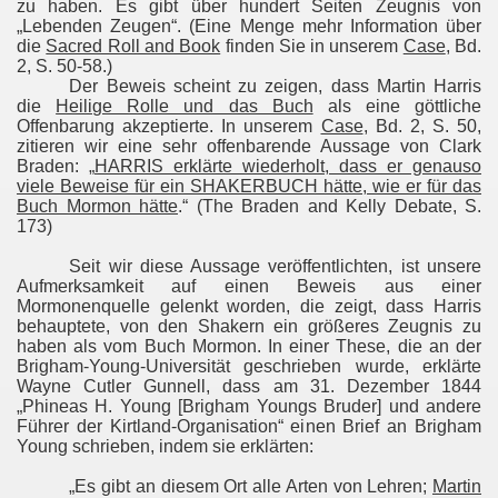
zu haben. Es gibt über hundert Seiten Zeugnis von
„Lebenden Zeugen“. (Eine Menge mehr Information über
die
Sacred Roll and Book
finden Sie in unserem
Case
, Bd.
2, S. 50-58.)
Der Beweis scheint zu zeigen, dass Martin Harris
die
Heilige Rolle und das Buch
als eine göttliche
Offenbarung akzeptierte. In unserem
Case
, Bd. 2, S. 50,
zitieren wir eine sehr offenbarende Aussage von Clark
Braden: „
HARRIS erklärte wiederholt, dass er genauso
viele Beweise für ein SHAKERBUCH hätte, wie er für das
Buch Mormon hätte
.“ (The Braden and Kelly Debate, S.
173)
Seit wir diese Aussage veröffentlichten, ist unsere
Aufmerksamkeit auf einen Beweis aus einer
Mormonenquelle gelenkt worden, die zeigt, dass Harris
behauptete, von den Shakern ein größeres Zeugnis zu
rt
haben als vom Buch Mormon. In einer These, die an der
Brigham-Young-Universität geschrieben wurde, erklärte
Wayne Cutler Gunnell, dass am 31. Dezember 1844
„Phineas H. Young [Brigham Youngs Bruder] und andere
Führer der Kirtland-Organisation“ einen Brief an Brigham
I.
Young schrieben, indem sie erklärten:
„Es gibt an diesem Ort alle Arten von Lehren;
Martin