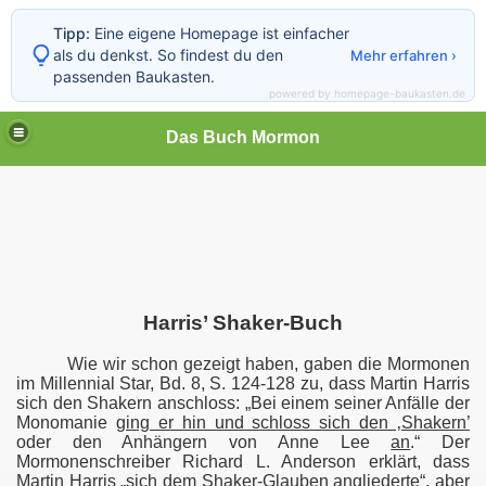
Tipp:
Eine eigene Homepage ist einfacher
als du denkst. So findest du den
Mehr erfahren ›
passenden Baukasten.
powered by homepage-baukasten.de
Das Buch Mormon
h Mormon
Harris’ Shaker-Buch
Wie wir schon gezeigt haben, gaben die Mormonen
im Millennial Star, Bd. 8, S. 124-128 zu, dass Martin Harris
sich den Shakern anschloss: „Bei einem seiner Anfälle der
Monomanie
ging er hin und schloss sich den ‚Shakern’
oder den Anhängern von Anne Lee
an
.“ Der
Mormonenschreiber Richard L. Anderson erklärt, dass
Martin Harris „sich dem Shaker-Glauben angliederte“, aber