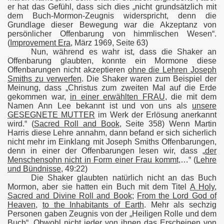
er hat das Gefühl, dass sich dies „nicht grundsätzlich mit
dem Buch-Mormon-Zeugnis widerspricht, denn die
Grundlage dieser Bewegung war die Akzeptanz von
persönlicher Offenbarung von himmlischen Wesen“.
(
Improvement Era
, März 1969, Seite 63)
Nun, während es wahr ist, dass die Shaker an
Offenbarung glaubten, konnte ein Mormone diese
Offenbarungen nicht akzeptieren
ohne die Lehren Joseph
Smiths zu verwerfen
. Die Shaker waren zum Beispiel der
Meinung, dass „Christus zum zweiten Mal auf die Erde
gekommen war,
in einer erwählten FRAU
, die mit dem
Namen Ann Lee bekannt ist und von uns als
unsere
GESEGNETE MUTTER
im Werk der Erlösung anerkannt
wird.“ (
Sacred Roll and Book
, Seite 358) Wenn Martin
Harris diese Lehre annahm, dann befand er sich sicherlich
en
nicht mehr im Einklang mit Joseph Smiths Offenbarungen,
denn in einer der Offenbarungen lesen wir, dass „
der
Menschensohn nicht in Form einer Frau kommt
,…“ (
Lehre
und Bündnisse
, 49:22)
Die Shaker glaubten natürlich nicht an das Buch
Mormon, aber sie hatten ein Buch mit dem Titel
A Holy
,
Sacred and Divine Roll and Book
;
From the Lord God of
Heaven
,
to the Inhabitants of Earth
. Mehr als sechzig
Personen gaben Zeugnis von der „Heiligen Rolle und dem
Buch“. Obwohl nicht jeder von ihnen das Erscheinen von