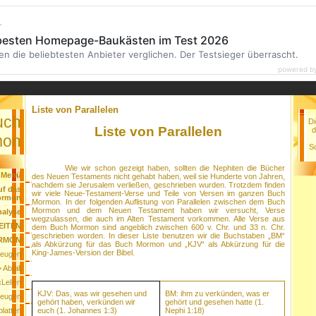
r
 besten Homepage-Baukästen im Test 2026
en die beliebtesten Anbieter verglichen. Der Testsieger überrascht.
powered b
Liste von Parallelen
uch
Di
Liste von Parallelen
d
mon
Sc
Wie wir schon gezeigt haben, sollten die Nephiten die Bücher
Menü
des Neuen Testaments nicht gehabt haben, weil sie Hunderte von Jahren,
nachdem sie Jerusalem verließen, geschrieben wurden. Trotzdem finden
uf das
wir viele Neue-Testament-Verse und Teile von Versen im ganzen Buch
ormon
Mormon. In der folgenden Auflistung von Parallelen zwischen dem Buch
Mormon und dem Neuen Testament haben wir versucht, Verse
nalyse
wegzulassen, die auch im Alten Testament vorkommen. Alle Verse aus
EITEN
dem Buch Mormon sind angeblich zwischen 600 v. Chr. und 33 n. Chr.
geschrieben worden. In dieser Liste benutzen wir die Buchstaben „BM“
RMON
als Abkürzung für das Buch Mormon und „KJV“ als Abkürzung für die
King-James-Version der Bibel.
Zeugen
 Abfall
Lellen
KJV: Das, was wir gesehen und
BM: ihm zu verkünden, was er
Zeugen
gehört haben, verkünden wir
gehört und gesehen hatte (1.
euch (1. Johannes 1:3)
Nephi 1:18)
latten