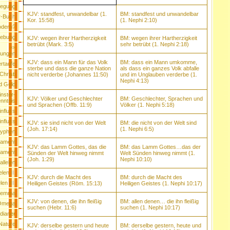
fregung
KJV: standfest, unwandelbar (1.
BM: standfest und unwandelbar
r-Buch
Kor. 15:58)
(1. Nephi 2:10)
odern?
gebung
KJV: wegen ihrer Hartherzigkeit
BM: wegen ihrer Hartherzigkeit
betrübt (Mark. 3:5)
sehr betrübt (1. Nephi 2:18)
=>
ungen
KJV: dass ein Mann für das Volk
BM: dass ein Mann umkomme,
rtaufe
sterbe und dass die ganze Nation
als dass ein ganzes Volk abfalle
Christi
nicht verderbe (Johannes 11:50)
und im Unglauben verderbe (1.
Nephi 4:13)
d Geld
nster-
KJV: Völker und Geschlechter
BM: Geschlechter, Sprachen und
nntnis
und Sprachen (Offb. 11:9)
Völker (1. Nephi 5:18)
nfluss
influss
KJV: sie sind nicht von der Welt
BM: die nicht von der Welt sind
(Joh. 17:14)
(1. Nephi 6:5)
ryphen
tament
KJV: das Lamm Gottes, das die
BM: das Lamm Gottes…das der
tament
Sünden der Welt hinweg nimmt
Welt Sünden hinweg nimmt (1.
(Joh. 1:29)
Nephi 10:10)
allelen
len II.
KJV: durch die Macht des
BM: durch die Macht des
en III.
Heiligen Geistes (Röm. 15:13)
Heiligen Geistes (1. Nephi 10:17)
ilemma
KJV: von denen, die ihn fleißig
BM: allen denen… die ihn fleißig
 Omega
suchen (Hebr. 11:6)
suchen (1. Nephi 10:17)
dianer
Nature
KJV: derselbe gestern und heute
BM: derselbe gestern, heute und