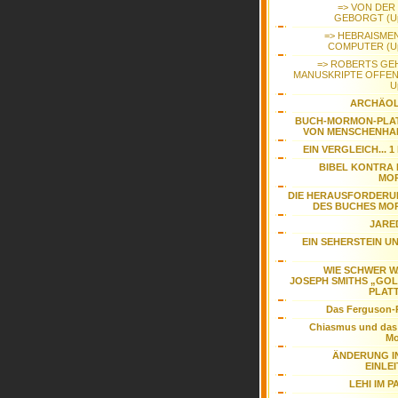
=> VON DER 
GEBORGT (Up
=> HEBRAISME
COMPUTER (Up
=> ROBERTS GE
MANUSKRIPTE OFFE
U
ARCHÄOL
BUCH-MORMON-PLA
VON MENSCHENHAN
EIN VERGLEICH... 1 
BIBEL KONTRA
MO
DIE HERAUSFORDER
DES BUCHES M
JARE
EIN SEHERSTEIN UN
WIE SCHWER 
JOSEPH SMITHS „GO
PLAT
Das Ferguson-
Chiasmus und das
M
ÄNDERUNG I
EINLE
LEHI IM P