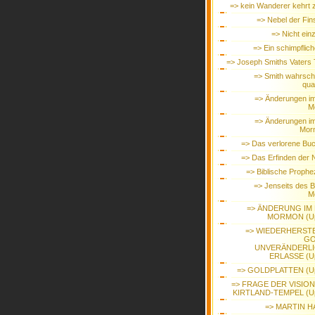
=> kein Wanderer kehrt 
=> Nebel der Fin
=> Nicht einz
=> Ein schimpflic
=> Joseph Smiths Vaters
=> Smith wahrsche
qual
=> Änderungen i
M
=> Änderungen i
Morm
=> Das verlorene Buc
=> Das Erfinden der
=> Biblische Prophe
=> Jenseits des 
M
=> ÄNDERUNG IM
MORMON (Up
=> WIEDERHERST
GO
UNVERÄNDERL
ERLASSE (U
=> GOLDPLATTEN (Up
=> FRAGE DER VISION
KIRTLAND-TEMPEL (Up
=> MARTIN H