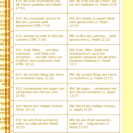
KJV: die Erde erschütterte und
BM: die Erde und die Felsen, wie
BIBEL
die Felsen spalteten sich (Matth.
sie sich spalteten (1. Nephi 12:4)
date)
27:51)
N UND
date)
KJV: ihre Gewänder und sie im
BM: ihre Kleider in seinem Blute
HEIME
Blut des Lammes weiß
weiß gewaschen (1. Nephi
NBART
gewaschen (Offb. 7:14)
12:10)
pdate)
OGIE
KJV: machte sie weiß im Blut des
BM: im Blut des Lammes… weiß
Lammes (Offb. 7:14)
gewaschen (1. Nephi 12
:11)
TTEN:
D...?
KJV: Gold, Silber,…. und feine
BM: Gold, Silber, Seide und
bis 12
Leinwand,… und Seide und
Scharlachtuch, auch fein
 BUCH
Scharlach,… und aller Arten von
gewebte Leinwand und alle Arten
RMON
Gefäßen und kostbarstes Holz
kostbarer Kleidung (1. Nephi
(Offb. 18:12)
13:7)
UNGEN
ORMON
KJV: die rechten Wege des Herrn
BM: die rechten Wege des Herrn
DITEN
zu verkehren (Apg. 13:10)
zu verkehren (1. Nephi 13:27)
D EIN
HUT
KJV: verblendeten ihre Augen und
BM: die Augen… verblenden und
WAREN
verhärteten ihre Herzen (Joh.
ihre Herzen verhärten (1. Nephi
LDENE
12:40)
13:27)
TEN“?
Papier
KJV: Macht des Heiligen Geistes
BM: Macht des Heiligen Geistes
 Buch
(Röm. 15:13)
(1. Nephi 13:37)
ormon
N DER
KJV: bis ans Ende ausharren,
BM: bis ans Ende ausharren,
ITUNG
sollen sie selig werden (Matth.
sollen sie… selig werden (1.
10:22)
Nephi 13:37)
AZIFIK