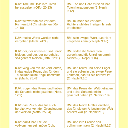
KJV: Tod und Hölle ihre Toten
BM: Tod und Hölle müssen ihre
herausgeben (Offb. 20:13)
Toten herausgeben (2. Nephi
9:12)
KJV: wir werden alle vor dem
BM: müssen sie vor dem
Richterstuhl Christi stehen (Röm.
Richterstuhl des Heiligen Israels
14:10)
erscheinen
KJV: meine Worte werden nicht
BM: sein ewiges Wort, das nicht
vergehen (Matth. 24:35)
vergehen kann (2 Nephi 9:16)
KJV: der, der unrein ist, soll unrein
BM: sollen die Gerechten
bleiben, und der, der gerecht ist,
gerecht und die Unreinen unrein
soll gerecht bleiben (Offb. 22:11)
bleiben (2.
Nephi 9:16)
KJV: Weg von mir, ihr verfluchten,
BM: der Teufel und seine Engel
in das ewige Feuer, das für den
und sie sollen in das ewige Feuer
Teufel und seine Engel bestimmt
kommen, das für sie bereitet ist
ist (Matth. 25:41)
(2. Nephi 9:16)
KJV: trugen das Kreuz und haben
BM: das Kreuz der Welt getragen
die Schande nicht geachtet (Hebr.
und seine Schande nicht
12:2)
geachtet haben (2. Nephi 9:18)
KJV: das Reich, das für euch
BM: das Reich Gottes ererben,
bereitet war von der Grundlegung
das für sie seit Anbeginn der Welt
der Welt an (Matth. 25:34)
bereitet war (2. Nephi 9:18)
KJV: damit ihre Freude
BM: und ihre Freude soll…
vollkommen sein möge (Joh.
vollkommen sein (2. Nephi 9:18)