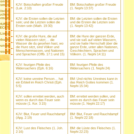
ontra
KJV: Botschaften großer Freude
BM: Botschaften großer Freude
ismus
(Luk. 2:10)
(1. Nephi 13:37)
tische
Buches
ormon
KJV: die Ersten sollen die Letzten
BM: die Letzten sollen die Ersten
sein; und die Letzten sollen die
und die Ersten die Letzten sein
CHUNG
Ersten sein (Math. 19:30)
(1. Nephi 13:42)
ECKT
 Links
KJV: die große Hure, die auf
BM: die Hure der ganzen Erde,
ebuch
vielen Wassern sitzt;… die
und sie saß auf vielen Wassern,
Wasser die du gesehen hast, wo
und sie hatte Herrschaft über die
unter
die Hure sitzt, sind Völker und
ganze Erde, unter allen Nationen,
Menschenmassen, und Nationen
Geschlechtern, Sprachen und
essum
und Sprachen (Offb. 17:1 und 15)
Völkern. (1. Nephi 14:11)
KJV: feurigen Pfeile des
BM: feurigen Pfeile des
Widersachers (Eph. 6:16)
Widersachers (1. Nephi 24)
KJV: keine unreine Person… hat
BM: Und nichts Unreines kann in
ein Erbteil im Reich Christi (Eph.
das Reich Gottes kommen (1.
5:5)
Nephi 15:34)
KJV: sollen errettet werden, auch
BM: errettet werden sollen, und
wenn es durch das Feuer sein
wenn es durch das Feuer sein
müsste (1. Kor. 3:15)
müsste (1. Nephi 22:17)
KJV: Blut, Feuer und Rauchdampf
BM: Blut, Feuer und Rauchdampf
(Apg. 2:19)
(1. Nephi 22:18)
KJV: Lust des Fleisches (1. Joh.
BM: die Lüste des Fleisches (1.
2:16)
Nephi 22:23)