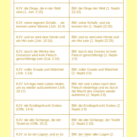
KJV: die Dinge, die in der Welt
BM: die Dinge der Welt (1. Nephi
sind (1. Joh. 2:15)
22:23)
KJV: seine eigenen Schafe… sie
BM: seine Schafe, und sie
kennen seine Stimme (Joh. 10:4)
kennen ihn (1. Nephi 22:25)
KJV: und es wird eine Herde und
BM: und es wird eine Herde und
ein Hirt sein (Joh. 10:16)
ein Hirt sein (1. Nephi 22:25)
KJV: durch die Werke des
BM: durch das Gesetz ist kein
Gesetzes wird kein Fleisch
Fleisch gerechtfertigt (2. Nephi
gerechtfertigt sein (Gal. 2:16)
2:5)
KJV: voller Gnade und Wahrheit
BM: voller Gnade und Wahrheit
(Joh. 1:14)
(2. Nephi 2:6)
KJV: Ich lege mein Leben nieder,
BM: der sein Leben nach dem
um es wieder aufzunehmen (Joh.
Fleisch niederlegt und es durch
10:17)
die Macht des Geistes wieder
aufnimmt (2. Nephi 2:8)
KJV: die Erstlingsfrucht Gottes
BM: die Erstlingsfrucht Gottes (2.
(Offb. 14:4)
Nephi 2:9)
KJV: die alte Schlange, die der
BM: die alte Schlange, der Teufel
Teufel ist (Offb. 20:2)
(2. Nephi 2:18)
KJV: er ist ein Lügner, und er ist
BM: der Vater aller Lügen (2.