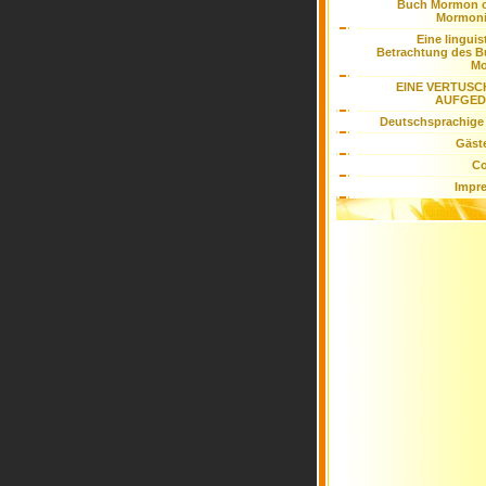
Buch Mormon c
Mormon
Eine linguis
Betrachtung des 
M
EINE VERTUS
AUFGED
Deutschsprachige
Gäst
Co
Impr