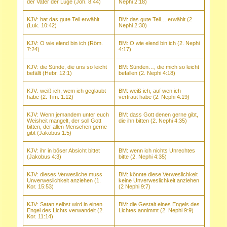
der Vater der Lüge (Joh. 8:44)
Nephi 2:18)
KJV: hat das gute Teil erwählt
BM: das gute Teil… erwählt (2
(Luk. 10:42)
Nephi 2:30)
KJV: O wie elend bin ich (Röm.
BM: O wie elend bin ich (2. Nephi
7:24)
4:17)
KJV: die Sünde, die uns so leicht
BM: Sünden…, die mich so leicht
befällt (Hebr. 12:1)
befallen (2. Nephi 4:18)
KJV: weiß ich, wem ich geglaubt
BM: weiß ich, auf wen ich
habe (2. Tim. 1:12)
vertraut habe (2. Nephi 4:19)
KJV: Wenn jemandem unter euch
BM: dass Gott denen gerne gibt,
Weisheit mangelt, der soll Gott
die ihn bitten (2. Nephi 4:35)
bitten, der allen Menschen gerne
gibt (Jakobus 1:5)
KJV: ihr in böser Absicht bittet
BM: wenn ich nichts Unrechtes
(Jakobus 4:3)
bitte (2. Nephi 4:35)
KJV: dieses Verwesliche muss
BM: könnte diese Verweslichkeit
Unverweslichkeit anziehen (1.
keine Unverweslichkeit anziehen
Kor. 15:53)
(2 Nephi 9:7)
KJV: Satan selbst wird in einen
BM: die Gestalt eines Engels des
Engel des Lichts verwandelt (2.
Lichtes annimmt (2. Nephi 9:9)
Kor. 11:14)