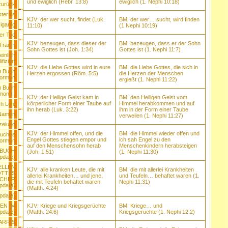
und ewiglich (Hebr. 13:8)
ewiglich (1. Nephi 10:18)
zurück
sternis
KJV: der wer sucht, findet (Luk.
BM: der wer… sucht, wird finden
igartig
11:10)
(1 Nephi 10:19)
her Tod
KJV: bezeugen, dass dieser der
BM: bezeugen, dass er der Sohn
 Traum
Sohn Gottes ist (Joh. 1:34)
Gottes ist (1. Nephi 11:7)
inlich
ifiziert
KJV: die Liebe Gottes wird in eure
BM: die Liebe Gottes, die sich in
m Buch
Herzen ergossen (Röm. 5:5)
die Herzen der Menschen
ormon
ergießt (1. Nephi 11:22)
m Buch
on II.
KJV: der Heilige Geist kam in
BM: den Heiligen Geist vom
körperlicher Form einer Taube auf
Himmel herabkommen und auf
h Lehi
ihn herab (Luk. 3:22)
ihm in der Form einer Taube
 Namen
verweilen (1. Nephi 11:27)
zeiung
KJV: der Himmel offen, und die
BM: die Himmel wieder offen und
Buches
Engel Gottes stiegen empor und
ich sah Engel zu den
ormon
auf den Menschensohn herab
Menschenkindern herabsteigen
 BUCH
(Joh. 1:51)
(1. Nephi 11:30)
date)
ELLEN
KJV: alle kranken Leute, die mit
BM: die mit allerlei Krankheiten
TTES
allerlei Krankheiten… und jene,
und Teufeln… behaftet waren (1.
ICHER
die mit Teufeln behaftet waren
Nephi 11:31)
pdate)
(Matth. 4:24)
date)
KJV: Kriege und Kriegsgerüchte
BM: Kriege… und
EN IM
(Matth. 24:6)
Kriegsgerüchte (1. Nephi 12:2)
date)
ARRIS