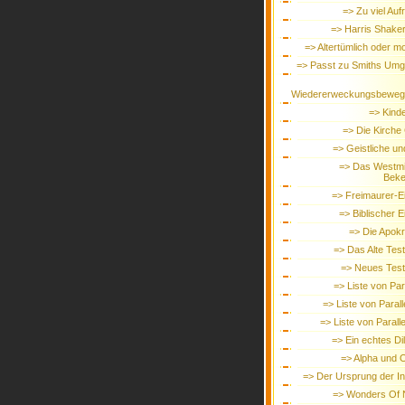
=> Zu viel Au
=> Harris Shake
=> Altertümlich oder m
=> Passt zu Smiths Um
Wiedererweckungsbeweg
=> Kinde
=> Die Kirche 
=> Geistliche un
=> Das Westmi
Beke
=> Freimaurer-Ei
=> Biblischer E
=> Die Apok
=> Das Alte Tes
=> Neues Tes
=> Liste von Par
=> Liste von Paralle
=> Liste von Parallel
=> Ein echtes D
=> Alpha und
=> Der Ursprung der In
=> Wonders Of 