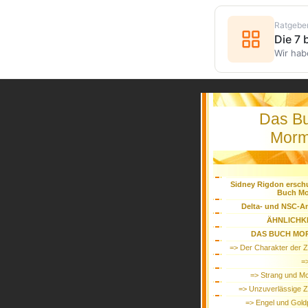
Ratgebe
Die 7
Wir hab
Das B
Mor
Sidney Rigdon ersch
Buch M
Delta- und NSC-A
ÄHNLICHK
DAS BUCH MO
=> Der Charakter der 
=>
=> Strang und Mc
=> Unzuverlässige 
=> Engel und Goldp