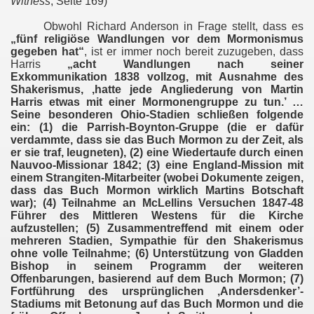
Witness
, Seite 169)
Obwohl Richard Anderson in Frage stellt, dass es
„fünf religiöse Wandlungen vor dem Mormonismus
gegeben hat“
, ist er immer noch bereit zuzugeben, dass
Harris
„acht Wandlungen nach seiner
Exkommunikation 1838 vollzog, mit Ausnahme des
Shakerismus, ‚hatte jede Angliederung von Martin
Harris etwas mit einer Mormonengruppe zu tun.’ …
Seine besonderen Ohio-Stadien schließen folgende
ein: (1) die Parrish-Boynton-Gruppe (die er dafür
verdammte, dass sie das Buch Mormon zu der Zeit, als
er sie traf, leugneten), (2) eine Wiedertaufe durch einen
Nauvoo-Missionar 1842; (3) eine England-Mission mit
einem Strangiten-Mitarbeiter (wobei Dokumente zeigen,
dass das Buch Mormon wirklich Martins Botschaft
war); (4) Teilnahme an McLellins Versuchen 1847-48
Führer des Mittleren Westens für die Kirche
aufzustellen; (5) Zusammentreffend mit einem oder
mehreren Stadien, Sympathie für den Shakerismus
ohne volle Teilnahme; (6) Unterstützung von Gladden
Bishop in seinem Programm der weiteren
Offenbarungen, basierend auf dem Buch Mormon; (7)
Fortführung des ursprünglichen ‚Andersdenker’-
Stadiums mit Betonung auf das Buch Mormon und die