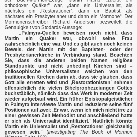
orthodoxer Quäker“ war, „dann ein Universalist, als
nächstes ein ‚Restorationer’, dann ein Baptist, als
nächstes ein Presbyterianer und dann ein Mormone“. Der
Mormonenschreiber Richard Anderson bezweifelt die
Genauigkeit von Stodards Aussage:
„Palmyra-Quellen beweisen noch nicht, dass
Martin ein Quaker war, obwohl seine Frau
wahrscheinlich eine war. Und es gibt auch noch keinen
Beweis, der Martin mit der Baptisten- oder der
Presbyterianerkirche in Verbindung stand. Beachten
Sie, dass die anderen beiden Namen religiöse
Standpunkte und nicht unbedingt Kirchen sind –
philosophische Universalisten weichen von den
traditionellen Kirchen darin ab, dass sie glauben, dass
Gott alle erretten wird und ‚Restorationisten’ nehmen
offensichtlich die vielen Bibelprophezeiungen Gottes
buchstäblich, nämlich dass das Werk in moderner Zeit
en
wieder aufgebaut wird. Ein früher Episkopalgeistlicher
in Palmyra interviewte Martin und reduzierte seine fünf
Positionen auf zwei: ‚Er war, wenn ich mich nicht irre zu
einer gewissen Zeit Methodist und anschließend hatte
er sich als Universalist identifiziert.’ Natürlich könnte
Martin ein Universalist und ‚Restorationer’ gleichzeitig
gewesen sein.“
(
Investigating The Book of Mormon